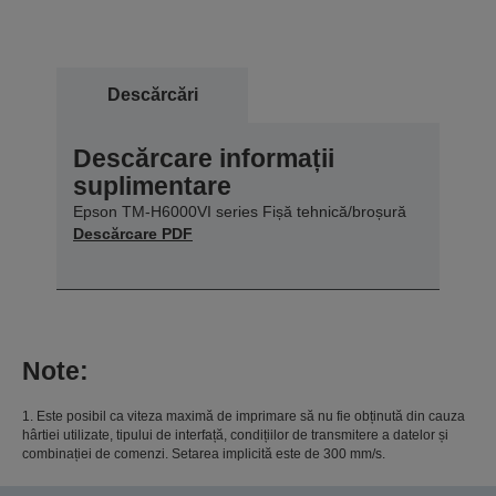
Descărcări
Descărcare informații
suplimentare
Epson TM-H6000VI series Fișă tehnică/broșură
Descărcare PDF
Note:
1. Este posibil ca viteza maximă de imprimare să nu fie obținută din cauza
hârtiei utilizate, tipului de interfață, condițiilor de transmitere a datelor și
combinației de comenzi. Setarea implicită este de 300 mm/s.