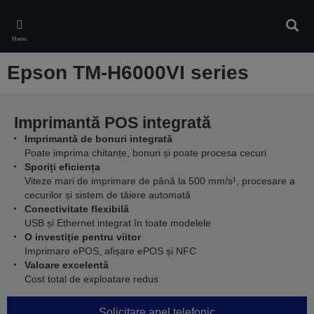
Skip
to
Căuta
main
Meniu
content
Epson TM-H6000VI series
Imprimantă POS integrată
Imprimantă de bonuri integrată
Poate imprima chitanțe, bonuri și poate procesa cecuri
Sporiți eficiența
Viteze mari de imprimare de până la 500 mm/s¹, procesare a
cecurilor și sistem de tăiere automată
Conectivitate flexibilă
USB și Ethernet integrat în toate modelele
O investiţie pentru viitor
Imprimare ePOS, afișare ePOS și NFC
Valoare excelentă
Cost total de exploatare redus
Solicitare apel telefonic