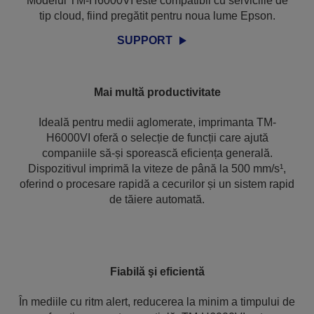
Modelul TM-H6000VI este compatibil cu serviciile de
tip cloud, fiind pregătit pentru noua lume Epson.
SUPPORT
Mai multă productivitate
Ideală pentru medii aglomerate, imprimanta TM-
H6000VI oferă o selecție de funcții care ajută
companiile să-și sporească eficiența generală.
Dispozitivul imprimă la viteze de până la 500 mm/s¹,
oferind o procesare rapidă a cecurilor și un sistem rapid
de tăiere automată.
Fiabilă şi eficientă
În mediile cu ritm alert, reducerea la minim a timpului de