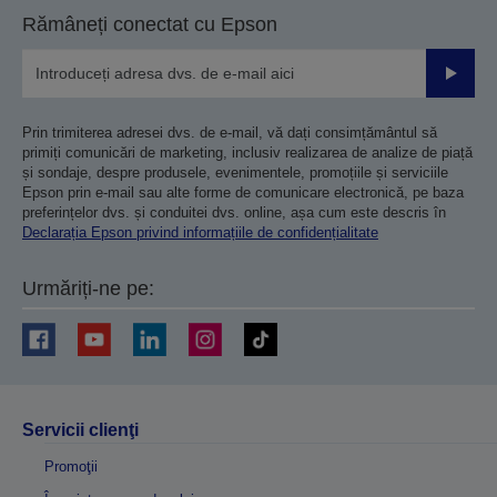
Rămâneți conectat cu Epson
Trimiteț
Prin trimiterea adresei dvs. de e-mail, vă dați consimțământul să
primiți comunicări de marketing, inclusiv realizarea de analize de piață
și sondaje, despre produsele, evenimentele, promoțiile și serviciile
Epson prin e-mail sau alte forme de comunicare electronică, pe baza
preferințelor dvs. și conduitei dvs. online, așa cum este descris în
Declarația Epson privind informațiile de confidențialitate
Urmăriți-ne pe:
Servicii clienţi
Promoţii