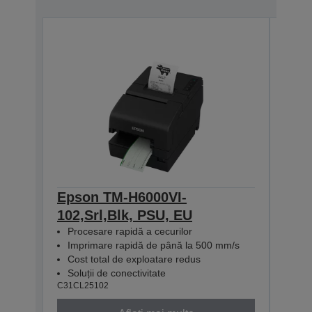
Epson TM-H6000VI-
Eps
102,Srl,Blk, PSU, EU
112
Procesare rapidă a cecurilor
Pro
Imprimare rapidă de până la 500 mm/s
Imp
Cost total de exploatare redus
Cos
Soluții de conectivitate
Solu
C31CL25102
C31CL