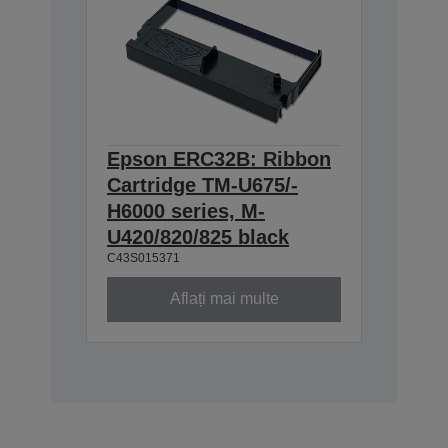
Epson ERC32B: Ribbon
Cartridge TM-U675/-
H6000 series, M-
U420/820/825 black
C43S015371
Aflați mai multe