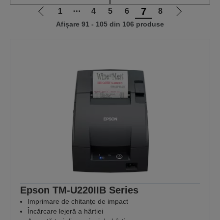
7
1
⋯
4
5
6
8
Mergi
Mergi
Afișare 91 - 105 din 106 produse
la
la
pagina
pagina
anterioară
următoare
Epson TM-U220IIB Series
Imprimare de chitanțe de impact
Încărcare lejeră a hârtiei