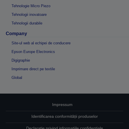
Tehnologie Micro Piezo
Tehnologii inovatoare
Tehnologii durabile
Company
Site-ul web al echipei de conducere
Epson Europe Electronics
Digigraphie
Imprimare direct pe textile
Global
Impressum
Identificarea conformității produselor
Declarație privind informațiile confidențiale