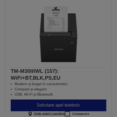
TM-M30IIIWL (157):
WiFi+BT,BLK,PS,EU
Modern și bogat în caracteristici
Compact și elegant
USB, Wi-Fi și Bluetooth
Solicitare apel telefonic
Unde puteți cumpăra
Comparare