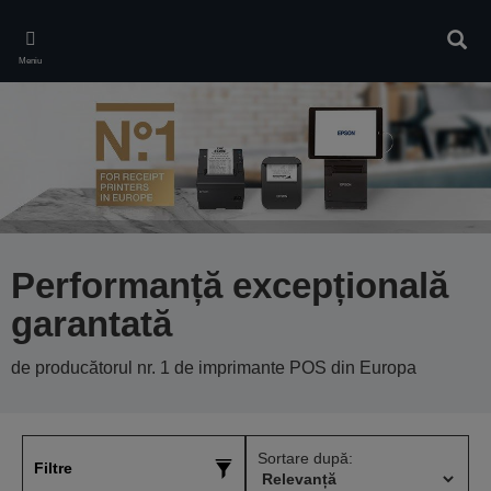
Skip
to
Căuta
main
Meniu
content
Performanță excepțională
garantată
de producătorul nr. 1 de imprimante POS din Europa
Sortare după:
Filtre