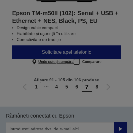
Epson TM-m50II (102): Serial + USB +
Ethernet + NES, Black, PS, EU
Design cubic compact
Fiabilitate și ușurință în utilizare
Conectivitate de tradiție
Solicitare apel telefonic
Unde puteți cumpăra
Comparare
Afișare 91 - 105 din 106 produse
7
1
⋯
4
5
6
8
Mergi
Mergi
la
la
pagina
pagina
anterioară
următoare
Rămâneți conectat cu Epson
Trimiteț