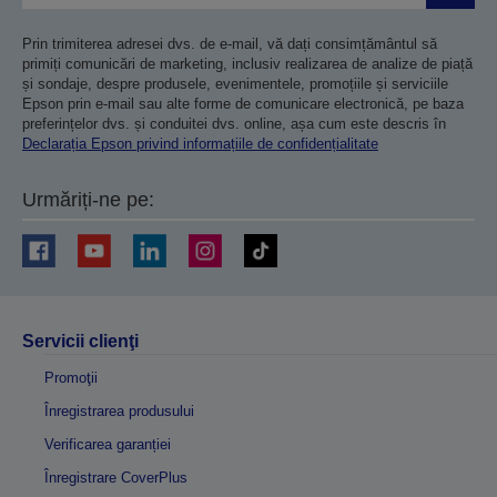
Prin trimiterea adresei dvs. de e-mail, vă dați consimțământul să
primiți comunicări de marketing, inclusiv realizarea de analize de piață
și sondaje, despre produsele, evenimentele, promoțiile și serviciile
Epson prin e-mail sau alte forme de comunicare electronică, pe baza
preferințelor dvs. și conduitei dvs. online, așa cum este descris în
Declarația Epson privind informațiile de confidențialitate
Urmăriți-ne pe:
Servicii clienţi
Promoţii
Înregistrarea produsului
Verificarea garanției
Înregistrare CoverPlus