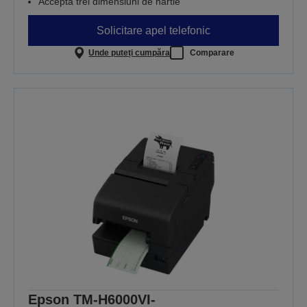
Acceptă trei dimensiuni de hârtie
Solicitare apel telefonic
Unde puteți cumpăra
Comparare
Epson TM-H6000VI-