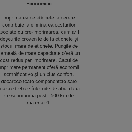
Economice
Imprimarea de etichete la cerere
contribuie la eliminarea costurilor
sociate cu pre-imprimarea, cum ar fi
deșeurile provenite de la etichete și
stocul mare de etichete. Pungile de
cerneală de mare capacitate oferă un
cost redus per imprimare. Capul de
imprimare permanent oferă economii
semnificative și un plus confort,
deoarece toate componentele sale
majore trebuie înlocuite de abia după
ce se imprimă peste 500 km de
materiale1.