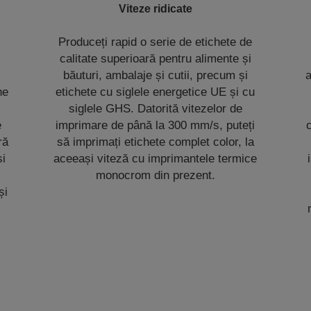
Viteze ridicate
Produceți rapid o serie de etichete de
calitate superioară pentru alimente și
l
băuturi, ambalaje și cutii, precum și
a
ne
etichete cu siglele energetice UE și cu
siglele GHS. Datorită vitezelor de
e
imprimare de până la 300 mm/s, puteți
ră
să imprimați etichete complet color, la
și
aceeași viteză cu imprimantele termice
monocrom din prezent.
și