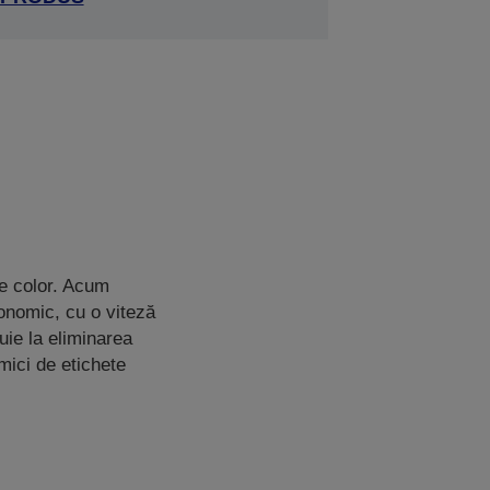
te color. Acum
conomic, cu o viteză
ie la eliminarea
mici de etichete