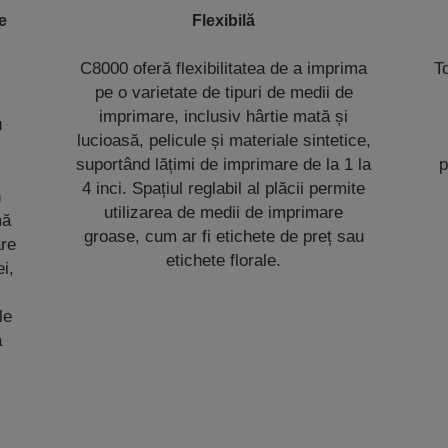
re
Flexibilă
C8000 oferă flexibilitatea de a imprima
T
pe o varietate de tipuri de medii de
imprimare, inclusiv hârtie mată și
u
lucioasă, pelicule și materiale sintetice,
suportând lățimi de imprimare de la 1 la
p
4 inci. Spațiul reglabil al plăcii permite
n
utilizarea de medii de imprimare
mă
groase, cum ar fi etichete de preț sau
are
etichete florale.
i,
le
a