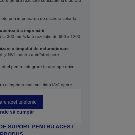
ore pentru rezultate constante și o durată
chete prin imprimarea de etichete color la
superioară a imprimării
 la 300 mm/s la o rezoluție de 600 x 1200
mizare a timpului de nefuncționare
 și NVT pentru autoîntreținere
abel pentru integrare în aproape orice
ru a imprima mai mult timp fără oprire
tare apel telefonic
nde să cumpăr
 DE SUPORT PENTRU ACEST
PRODUS