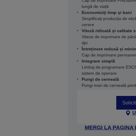
Cap de imprimare PrecisionC
lungă de viață
Economisiți timp și bani
Simplificați producția de eti
cerere
Viteză ridicată și calitate 
Viteze de imprimare de până
dpi
Întreținere redusă și mini
Cap de imprimare permanent
Integrare simplă
Limbaj de programare ESC/L
sistem de operare
Pungi de cerneală
Pungi mari de cerneală pent
Solici
U
MERGI LA PAGINA