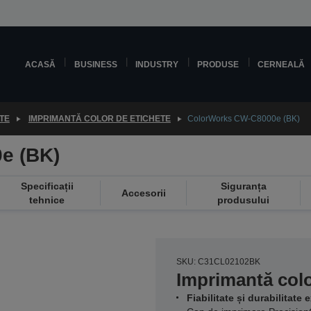
ACASĂ
BUSINESS
INDUSTRY
PRODUSE
CERNEALĂ
TE
IMPRIMANTĂ COLOR DE ETICHETE
ColorWorks CW-C8000e (BK)
e (BK)
Specificații
Siguranța
Accesorii
tehnice
produsului
SKU: C31CL02102BK
Imprimantă colo
Fiabilitate și durabilitate 