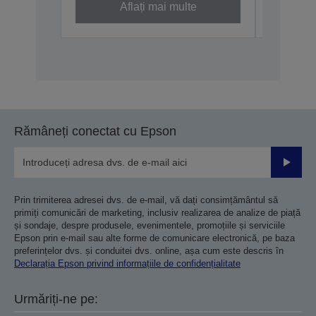
Aflați mai multe
Rămâneți conectat cu Epson
Trimiteț
Prin trimiterea adresei dvs. de e-mail, vă dați consimțământul să
primiți comunicări de marketing, inclusiv realizarea de analize de piață
și sondaje, despre produsele, evenimentele, promoțiile și serviciile
Epson prin e-mail sau alte forme de comunicare electronică, pe baza
preferințelor dvs. și conduitei dvs. online, așa cum este descris în
Declarația Epson privind informațiile de confidențialitate
Urmăriți-ne pe: