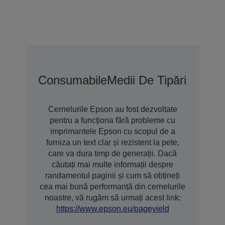
Consumabile
Medii De Tipărire
Opțiu
Cernelurile Epson au fost dezvoltate
pentru a funcționa fără probleme cu
imprimantele Epson cu scopul de a
furniza un text clar și rezistent la pete,
care va dura timp de generații. Dacă
căutați mai multe informații despre
randamentul paginii și cum să obțineți
cea mai bună performanță din cernelurile
noastre, vă rugăm să urmați acest link:
https://www.epson.eu/pageyield