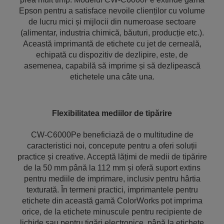
Epson pentru a satisface nevoile clienților cu volume
de lucru mici și mijlocii din numeroase sectoare
(alimentar, industria chimică, băuturi, producție etc.).
Această imprimantă de etichete cu jet de cerneală,
echipată cu dispozitiv de dezlipire, este, de
asemenea, capabilă să imprime și să dezlipească
etichetele una câte una.
Flexibilitatea mediilor de tipărire
CW-C6000Pe beneficiază de o multitudine de
caracteristici noi, concepute pentru a oferi soluții
practice și creative. Acceptă lățimi de medii de tipărire
de la 50 mm până la 112 mm și oferă suport extins
pentru mediile de imprimare, inclusiv pentru hârtia
texturată. În termeni practici, imprimantele pentru
etichete din această gamă ColorWorks pot imprima
orice, de la etichete minuscule pentru recipiente de
lichide sau pentru țigări electronice, până la etichete