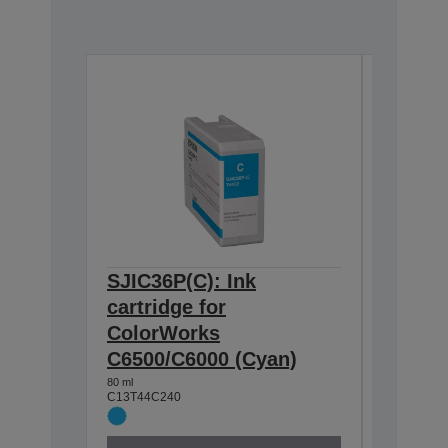
SJIC36P(C): Ink
SJIC36
cartridge for
cartrid
ColorWorks
Color
C6500/C6000 (Cyan)
C6500/
80 ml
80 ml
C13T44C240
C13T44C1