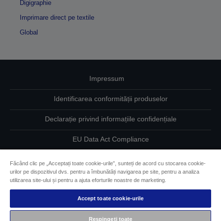
Digigraphie
Imprimare direct pe textile
Global
Impressum
Identificarea conformității produselor
Declarație privind informațiile confidențiale
EU Data Act Compliance
Contactaţi-ne în legătură cu datele dumneavoastră
Făcând clic pe „Acceptați toate cookie-urile”, sunteți de acord cu stocarea cookie-
urilor pe dispozitivul dvs. pentru a îmbunătăți navigarea pe site, pentru a analiza
Informaţii despre modulele cookie
utilizarea site-ului și pentru a ajuta eforturile noastre de marketing.
Accept toate cookie-urile
Angajamentul Epson pe linie de accesibilitate
Respingeți toate