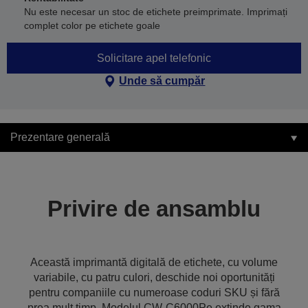
Nu este necesar un stoc de etichete preimprimate. Imprimați
complet color pe etichete goale
Solicitare apel telefonic
Unde să cumpăr
Prezentare generală
Privire de ansamblu
Această imprimantă digitală de etichete, cu volume
variabile, cu patru culori, deschide noi oportunități
pentru companiile cu numeroase coduri SKU și fără
prea mult timp. Modelul CW-C6000Pe extinde gama