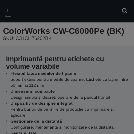
Skip
to
Căuta
main
Meniu
content
ColorWorks CW-C6000Pe (BK)
SKU: C31CH76202BK
Imprimantă pentru etichete cu
volume variabile
Flexibilitatea mediilor de tipărire
Suport extins pentru mediile de tipărire. Etichete cu lățimi între
50 mm și 112 mm
Dimensiuni compacte
Design simplu și discret, operare de la panoul frontal
Dispozitiv de dezlipire integrat
Pentru bunuri de pe liniile de producție cu imprimare și
aplicare
Gestionare de la distanță
Configurare, mentenanță și monitorizare de la distanță
Rentabilitate