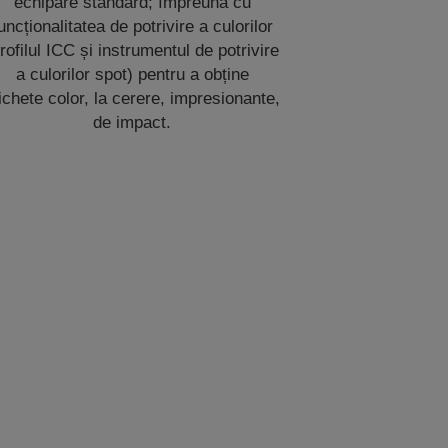
echipare standard; împreună cu
uncționalitatea de potrivire a culorilor
rofilul ICC și instrumentul de potrivire
a culorilor spot) pentru a obține
ichete color, la cerere, impresionante,
de impact.