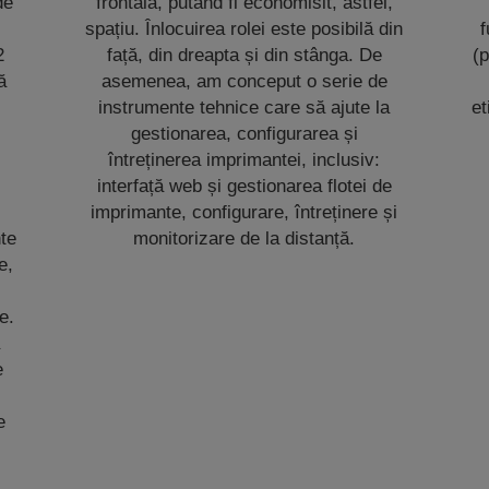
de
frontală, putând fi economisit, astfel,
spațiu. Înlocuirea rolei este posibilă din
f
2
față, din dreapta și din stânga. De
(p
ă
asemenea, am conceput o serie de
instrumente tehnice care să ajute la
et
gestionarea, configurarea și
întreținerea imprimantei, inclusiv:
interfață web și gestionarea flotei de
imprimante, configurare, întreținere și
nte
monitorizare de la distanță.
e,
e.
e
e