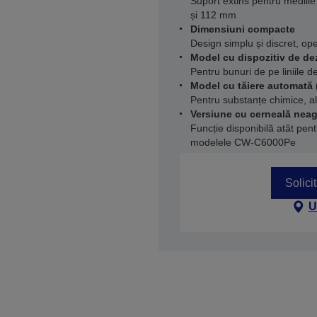
Suport extins pentru mediile 
și 112 mm
Dimensiuni compacte
Design simplu și discret, ope
Model cu dispozitiv de de
Pentru bunuri de pe liniile d
Model cu tăiere automată
Pentru substanțe chimice, ali
Versiune cu cerneală nea
Funcție disponibilă atât pe
modelele CW-C6000Pe
Solici
U