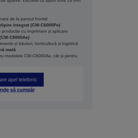
de tipărire. Etichete cu lățimi între 25 mm
rare de la panoul frontal
zlipire integrat (CW-C6000Pe)
e producție cu imprimare și aplicare
 (CW-C6000Ae)
mente și băuturi, horticultură și logistică
gră mată
ntru modelele CW-C6000Ae, cât și pentru
tare apel telefonic
nde să cumpăr