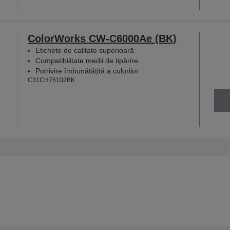
ColorWorks CW-C6000Ae (BK)
Etichete de calitate superioară
Compatibilitate medii de tipărire
Potrivire îmbunătățită a culorilor
C31CH76102BK