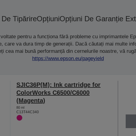
 De Tipărire
Opțiuni
Opțiuni De Garanție Ex
zvoltate pentru a funcționa fără probleme cu imprimantele Ep
ete, care va dura timp de generații. Dacă căutați mai multe i
eți cea mai bună performanță din cernelurile noastre, vă rug
https://www.epson.eu/pageyield
SJIC36P(M): Ink cartridge for
ColorWorks C6500/C6000
(Magenta)
80 ml
C13T44C340