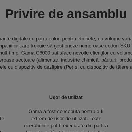
Privire de ansamblu
nte digitale cu patru culori pentru etichete, cu volume varia
ompaniilor care trebuie să gestioneze numeroase coduri SKU ș
mult timp. Gama C6000 satisface nevoile clienților cu volume
eroase sectoare (alimentar, industrie chimică, băuturi, prod
le cu dispozitiv de dezlipire (Pe) și cu dispozitiv de tăiere
Ușor de utilizat
Gama a fost concepută pentru a fi
te
extrem de ușor de utilizat. Toate
operațiunile pot fi executate din partea