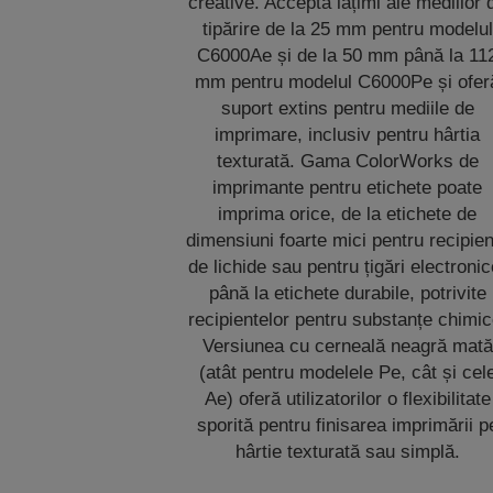
creative. Acceptă lățimi ale mediilor 
tipărire de la 25 mm pentru modelul
C6000Ae și de la 50 mm până la 11
mm pentru modelul C6000Pe și ofer
suport extins pentru mediile de
imprimare, inclusiv pentru hârtia
texturată. Gama ColorWorks de
imprimante pentru etichete poate
imprima orice, de la etichete de
dimensiuni foarte mici pentru recipie
de lichide sau pentru țigări electronic
până la etichete durabile, potrivite
recipientelor pentru substanțe chimic
Versiunea cu cerneală neagră mată
(atât pentru modelele Pe, cât și cel
Ae) oferă utilizatorilor o flexibilitate
sporită pentru finisarea imprimării p
hârtie texturată sau simplă.