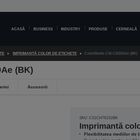
ACASĂ
BUSINESS
INDUSTRY
PRODUSE
CERNEALĂ
TE
IMPRIMANTĂ COLOR DE ETICHETE
ColorWorks CW-C6000Ae (BK)
Ae (BK)
eriei
Accesorii
SKU: C31CH76102BK
Imprimantă colo
Flexibilitatea mediilor de t