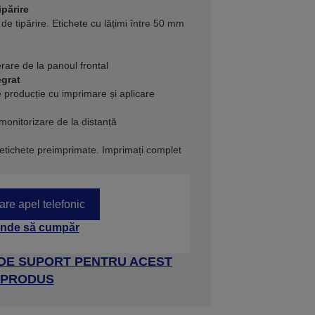
ipărire
de tipărire. Etichete cu lățimi între 50 mm
rare de la panoul frontal
egrat
e producție cu imprimare și aplicare
onitorizare de la distanță
etichete preimprimate. Imprimați complet
tare apel telefonic
nde să cumpăr
 DE SUPORT PENTRU ACEST
PRODUS