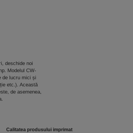
ri, deschide noi
imp. Modelul CW-
 de lucru mici și
ție etc.). Această
 este, de asemenea,
a.
Calitatea produsului imprimat