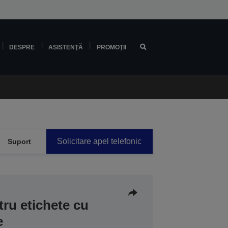
DESPRE
ASISTENŢĂ
PROMOŢII
Solicitare apel telefonic
Suport
ru etichete cu
e