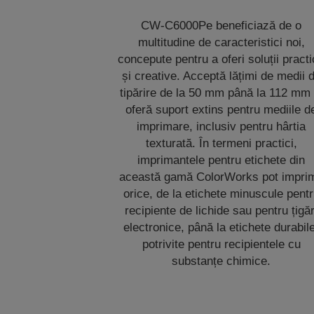
CW-C6000Pe beneficiază de o
multitudine de caracteristici noi,
concepute pentru a oferi soluții pract
și creative. Acceptă lățimi de medii 
tipărire de la 50 mm până la 112 mm 
oferă suport extins pentru mediile d
imprimare, inclusiv pentru hârtia
texturată. În termeni practici,
imprimantele pentru etichete din
această gamă ColorWorks pot impri
orice, de la etichete minuscule pent
recipiente de lichide sau pentru țigăr
electronice, până la etichete durabil
potrivite pentru recipientele cu
substanțe chimice.