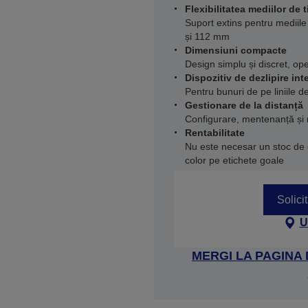
Flexibilitatea mediilor de t
Suport extins pentru mediile 
și 112 mm
Dimensiuni compacte
Design simplu și discret, ope
Dispozitiv de dezlipire int
Pentru bunuri de pe liniile d
Gestionare de la distanță
Configurare, mentenanță și m
Rentabilitate
Nu este necesar un stoc de 
color pe etichete goale
Solici
U
MERGI LA PAGINA