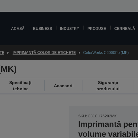
ACASĂ
BUSINESS
INDUSTRY
PRODUSE
CERNEALĂ
TE
IMPRIMANTĂ COLOR DE ETICHETE
ColorWorks C6000Pe (MK)
(MK)
Specificații
Siguranța
Accesorii
tehnice
produsului
SKU: C31CH76202MK
Imprimantă pent
volume variabil