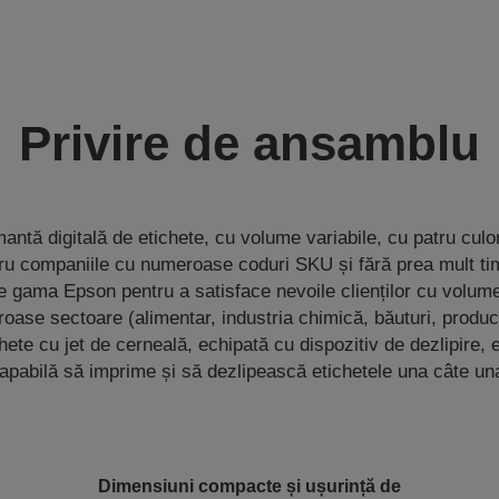
Privire de ansamblu
ntă digitală de etichete, cu volume variabile, cu patru culo
ntru companiile cu numeroase coduri SKU și fără prea mult t
gama Epson pentru a satisface nevoile clienților cu volume
roase sectoare (alimentar, industria chimică, băuturi, produc
hete cu jet de cerneală, echipată cu dispozitiv de dezlipire,
apabilă să imprime și să dezlipească etichetele una câte un
Dimensiuni compacte și ușurință de