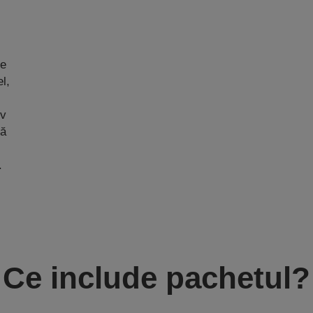
de
l,
iv
tă
.
Ce include pachetul?