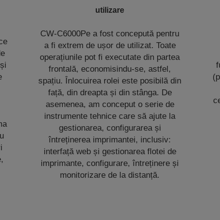
utilizare
CW-C6000Pe a fost concepută pentru
ice
a fi extrem de ușor de utilizat. Toate
de
operațiunile pot fi executate din partea
și
f
frontală, economisindu-se, astfel,
e
(p
spațiu. Înlocuirea rolei este posibilă din
față, din dreapta și din stânga. De
c
asemenea, am conceput o serie de
instrumente tehnice care să ajute la
ma
gestionarea, configurarea și
ru
întreținerea imprimantei, inclusiv:
i
interfață web și gestionarea flotei de
e,
imprimante, configurare, întreținere și
monitorizare de la distanță.