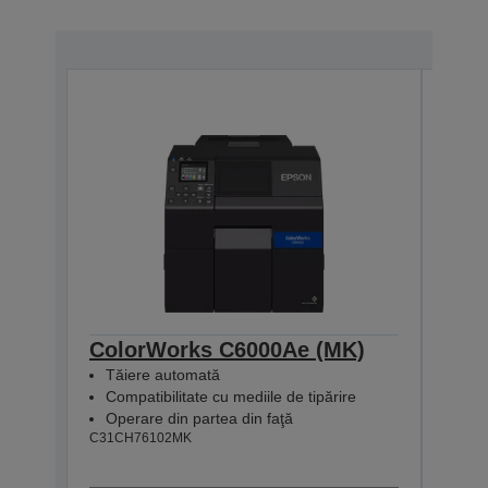
ColorWorks C6000Ae (MK)
Col
Tăiere automată
Disp
Compatibilitate cu mediile de tipărire
Comp
Operare din partea din faţă
Ope
C31CH76102MK
C31CH