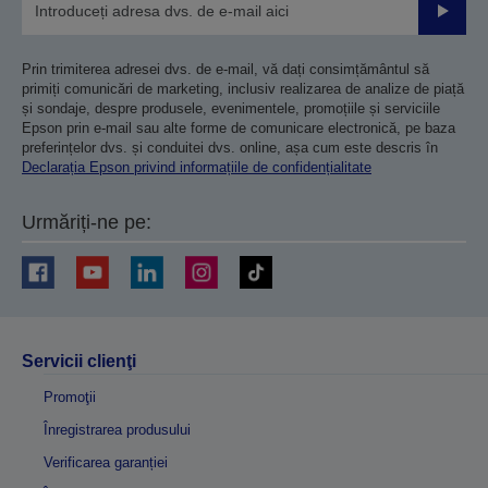
Trimiteț
Prin trimiterea adresei dvs. de e-mail, vă dați consimțământul să
primiți comunicări de marketing, inclusiv realizarea de analize de piață
și sondaje, despre produsele, evenimentele, promoțiile și serviciile
Epson prin e-mail sau alte forme de comunicare electronică, pe baza
preferințelor dvs. și conduitei dvs. online, așa cum este descris în
Declarația Epson privind informațiile de confidențialitate
Urmăriți-ne pe:
Servicii clienţi
Promoţii
Înregistrarea produsului
Verificarea garanției