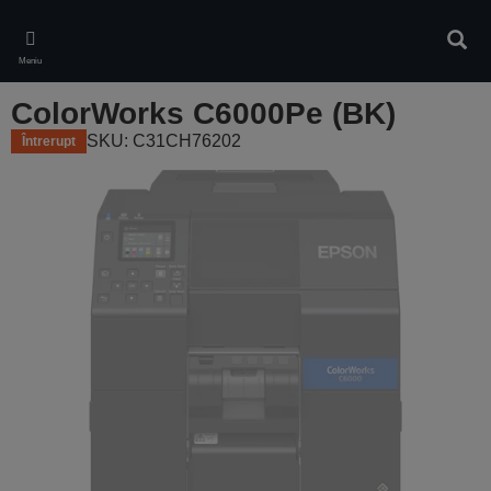
Skip
to
Căuta
main
Meniu
content
ColorWorks C6000Pe (BK)
SKU: C31CH76202
Întrerupt