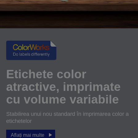
Etichete color
atractive, imprimate
cu volume variabile
Stabilirea unui nou standard în imprimarea color a
etichetelor
Aflați mai multe