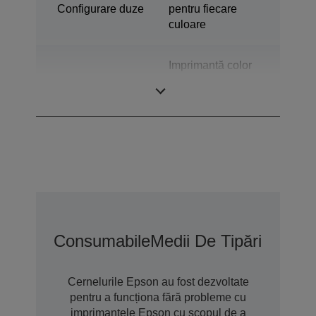
Configurare duze
pentru fiecare
culoare
Imprimantă color
Categorie
industrială pentru
etichete
Consumabile
Medii De Tipărire
Opțiu
Cernelurile Epson au fost dezvoltate
pentru a funcționa fără probleme cu
imprimantele Epson cu scopul de a