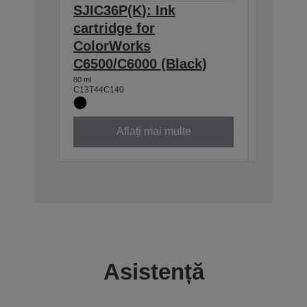
SJIC36P(K): Ink
SJIC36
cartridge for
cartrid
ColorWorks
Color
C6500/C6000 (Black)
C6500/
80 ml
80 ml
C13T44C140
C13T44C2
Aflați mai multe
Asistență