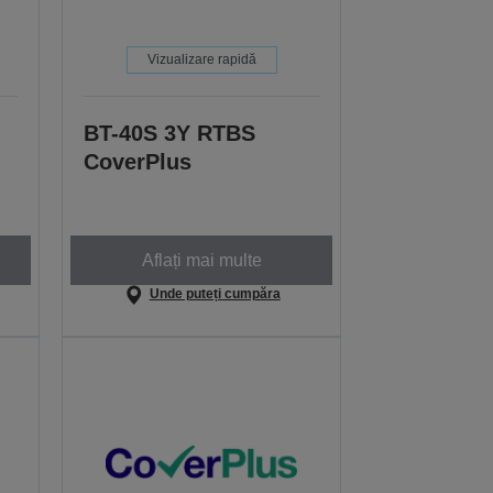
Vizualizare rapidă
BT-40S 3Y RTBS
CoverPlus
Aflați mai multe
Unde puteți cumpăra