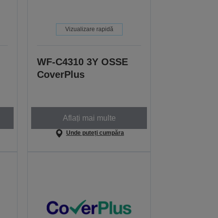
Vizualizare rapidă
WF-C4310 3Y OSSE
CoverPlus
Aflați mai multe
Unde puteți cumpăra