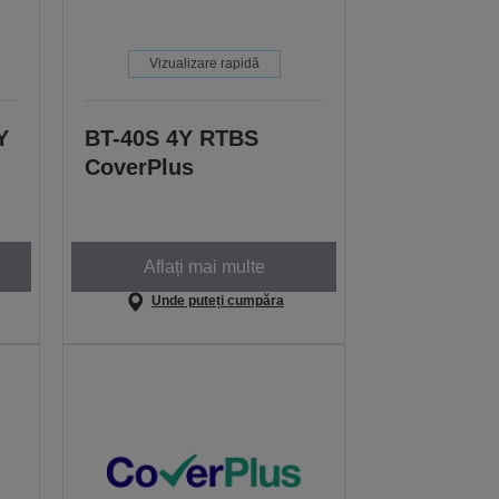
Vizualizare rapidă
Y
BT-40S 4Y RTBS
CoverPlus
Aflați mai multe
Unde puteți cumpăra