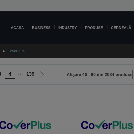
ACASĂ
BUSINESS
INDUSTRY
PRODUSE
CERNEALĂ
E
CoverPlus
4
3
⋯
139
Afișare 46 - 60 din 2084 produse
Mergi
la
pagina
următoare