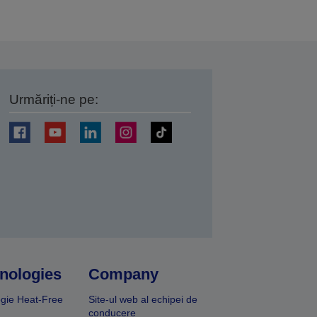
Urmăriți-ne pe:
ți
nologies
Company
gie Heat-Free
Site-ul web al echipei de
conducere