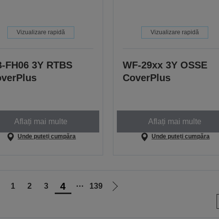
Vizualizare rapidă
Vizualizare rapidă
-FH06 3Y RTBS
WF-29xx 3Y OSSE
verPlus
CoverPlus
Aflați mai multe
Aflați mai multe
Unde puteți cumpăra
Unde puteți cumpăra
4
1
2
3
⋯
139
ergi
Mergi
a
la
agina
pagina