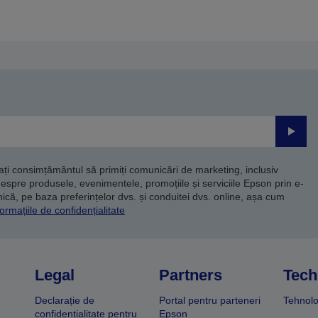
nterioară
următoare
Trimite
dați consimțământul să primiți comunicări de marketing, inclusiv
despre produsele, evenimentele, promoțiile și serviciile Epson prin e-
că, pe baza preferințelor dvs. și conduitei dvs. online, așa cum
ormațiile de confidențialitate
Legal
Partners
Tech
Declarație de
Portal pentru parteneri
Tehnolo
confidențialitate pentru
Epson